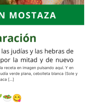
la receta en imagen pulsando aquí. Y en
judía verde plana, cebolleta blanca (Sole y
haca […]
🌱🥗😋