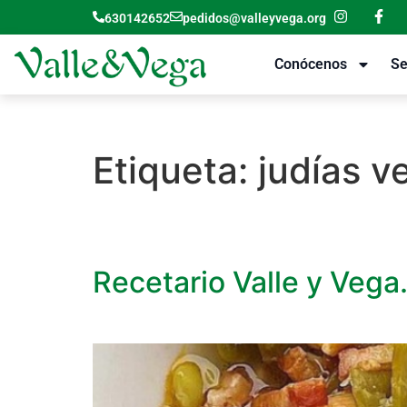
630142652
pedidos@valleyvega.org
Conócenos
Se
Etiqueta:
judías v
Recetario Valle y Vega