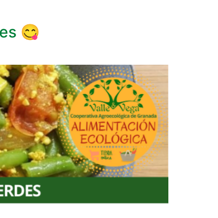
des 😋