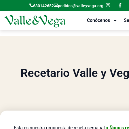
630142652
pedidos@valleyvega.org
Conócenos
Se
Recetario Valle y Ve
Esta es nuestra propuesta de receta semanal
♦ Ñoquis r