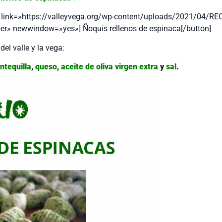
ton link=»https://valleyvega.org/wp-content/uploads/2021/04/
per» newwindow=»yes»] Ñoquis rellenos de espinaca[/button]
el valle y la vega:
ntequilla
,
queso
,
aceite de oliva virgen extra
y
sal
.