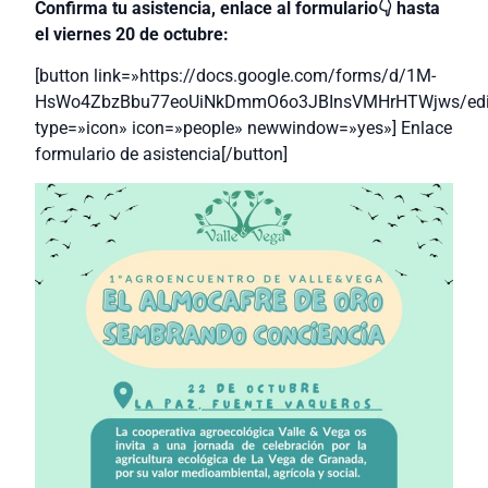
Confirma tu asistencia, enlace al formulario👇 hasta
el viernes 20 de octubre:
[button link=»https://docs.google.com/forms/d/1M-
HsWo4ZbzBbu77eoUiNkDmmO6o3JBInsVMHrHTWjws/edi
type=»icon» icon=»people» newwindow=»yes»] Enlace
formulario de asistencia[/button]